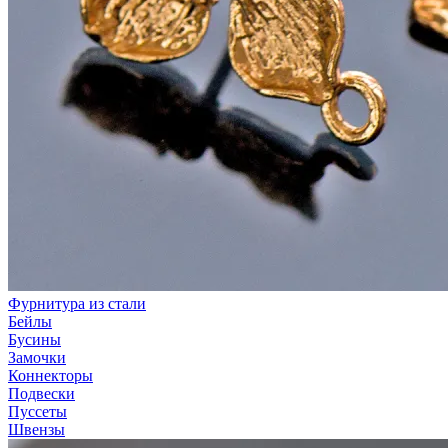
Фурнитура из стали
Бейлы
Бусины
Замочки
Коннекторы
Подвески
Пуссеты
Швензы