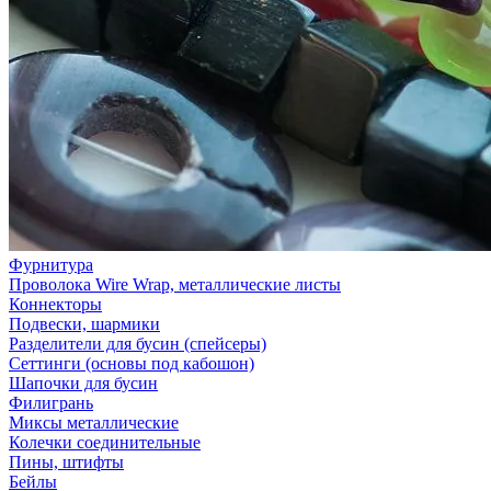
Фурнитура
Проволока Wire Wrap, металлические листы
Коннекторы
Подвески, шармики
Разделители для бусин (спейсеры)
Сеттинги (основы под кабошон)
Шапочки для бусин
Филигрань
Миксы металлические
Колечки соединительные
Пины, штифты
Бейлы