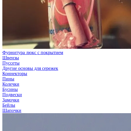
Фурнитура люкс с покрытием
Швензы
Пуссеты
Другие основы для сережек
Коннекторы
Пины
Колечки
Бусины
Подвески
Замочки
Бейлы
Шапочки