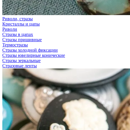
Риволи, стразы
Кристаллы и цапы
Риволи
Стразы в цапах
Стразы пришивные
Термостразы
Стразы холодной фиксации
Стразы ювелирные конические
Стразы зеркальные
Стразовые ленты