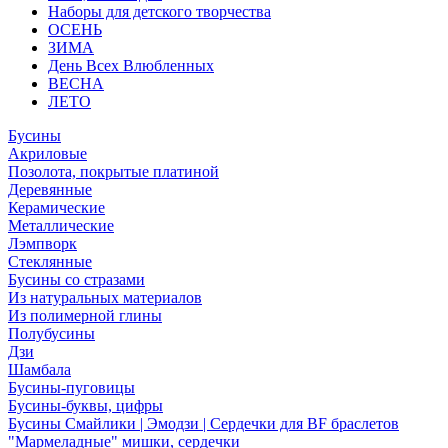
Наборы для детского творчества
ОСЕНЬ
ЗИМА
День Всех Влюбленных
ВЕСНА
ЛЕТО
Бусины
Акриловые
Позолота, покрытые платиной
Деревянные
Керамические
Металлические
Лэмпворк
Стеклянные
Бусины со стразами
Из натуральных материалов
Из полимерной глины
Полубусины
Дзи
Шамбала
Бусины-пуговицы
Бусины-буквы, цифры
Бусины Смайлики | Эмодзи | Сердечки для BF браслетов
"Мармеладные" мишки, сердечки