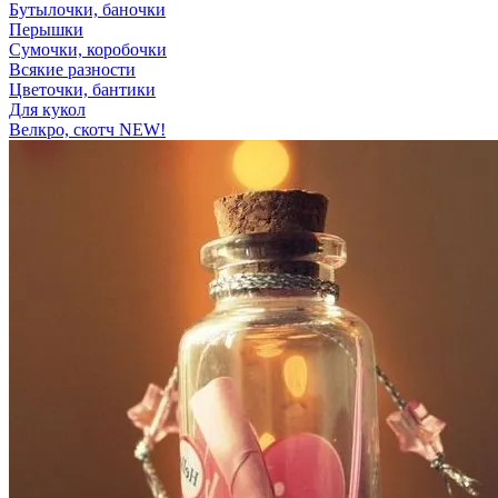
Бутылочки, баночки
Перышки
Сумочки, коробочки
Всякие разности
Цветочки, бантики
Для кукол
Велкро, скотч NEW!