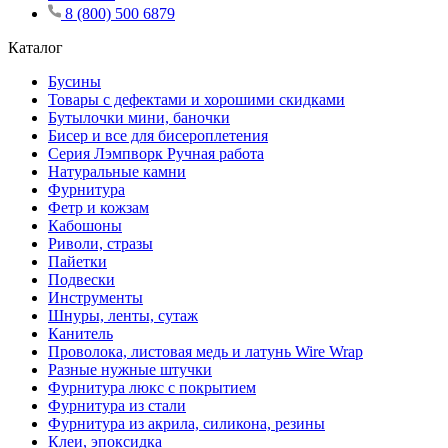
8 (800) 500 6879
Каталог
Бусины
Товары с дефектами и хорошими скидками
Бутылочки мини, баночки
Бисер и все для бисероплетения
Серия Лэмпворк Ручная работа
Натуральные камни
Фурнитура
Фетр и кожзам
Кабошоны
Риволи, стразы
Пайетки
Подвески
Инструменты
Шнуры, ленты, сутаж
Канитель
Проволока, листовая медь и латунь Wire Wrap
Разные нужные штучки
Фурнитура люкс с покрытием
Фурнитура из стали
Фурнитура из акрила, силикона, резины
Клеи, эпоксидка