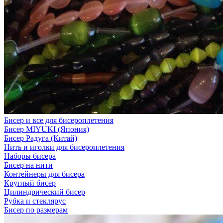
Бисер и все для бисероплетения
Бисер MIYUKI (Япония)
Бисер Радуга (Китай)
Нить и иголки для бисероплетения
Наборы бисера
Бисер на нити
Контейнеры для бисера
Круглый бисер
Цилиндрический бисер
Рубка и стеклярус
Бисер по размерам