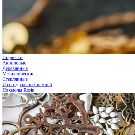
Подвески
Акриловые
Деревянные
Металлические
Стеклянные
Из натуральных камней
Из смолы Resin